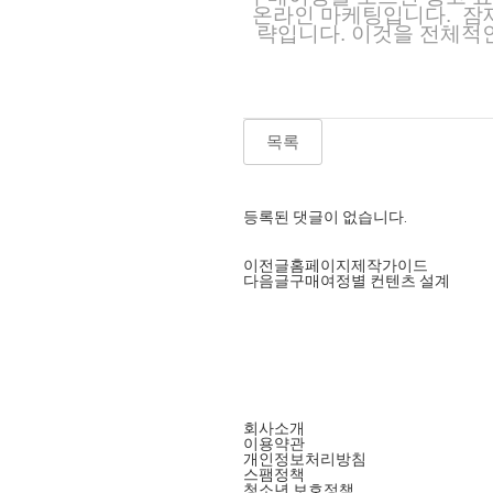
온라인 마케팅입니다. 잠재
략입니다. 이것을 전체적
목록
등록된 댓글이 없습니다.
이전글
홈페이지제작가이드
다음글
구매여정별 컨텐츠 설계
회사소개
이용약관
개인정보처리방침
스팸정책
청소년 보호정책