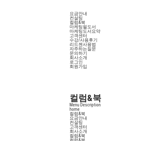
요금안내
컨설팅
컬럼&북
마케팅필도서
마케팅도서요약
고객센터
수강/사용후기
리드젠사용법
자주하는질문
문의하기
회사소개
로그인
회원가입
컬럼&북
Menu Description
home
컬럼&북
요금안내
컨설팅
고객센터
회사소개
컬럼&북
컬럼&북