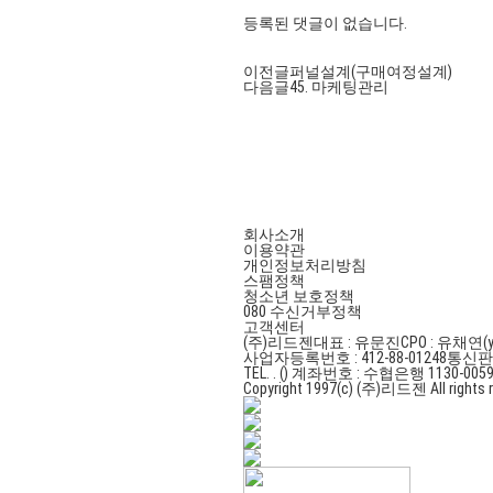
등록된 댓글이 없습니다.
이전글
퍼널설계(구매여정설계)
다음글
45. 마케팅관리
회사소개
이용약관
개인정보처리방침
스팸정책
청소년 보호정책
080 수신거부정책
고객센터
(주)리드젠
대표 : 유문진
CPO : 유채연(y
사업자등록번호 : 412-88-01248
통신판매
TEL. . ()
계좌번호 : 수협은행 1130-0059
Copyright 1997(c) (주)리드젠 All rights r