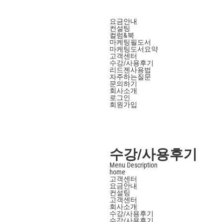
요금안내
컨설팅
컬럼&북
마케팅필도서
마케팅도서요약
고객센터
수강/사용후기
리드젠사용법
자주하는질문
문의하기
회사소개
로그인
회원가입
수강/사용후기
Menu Description
home
고객센터
요금안내
컨설팅
고객센터
회사소개
수강/사용후기
수강/사용후기