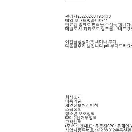
관리자
2022-02-03 19:54:10
메일 보내드렸습니다 ^^
만료된 링크로 연락을 주신듯 합니다.
메일로 새 카카오토 링크를 보내드렸
이전글
상상마켓 세미나 후기
다음글
후기 남깁니다 pdf 부탁드려요
회사소개
이용약관
개인정보처리방침
스팸정책
청소년 보호정책
080 수신거부정책
고객센터
(주)리드젠
대표 : 유문진
CPO : 유채연(y
사업자등록번호 : 412-88-01248
통신판매