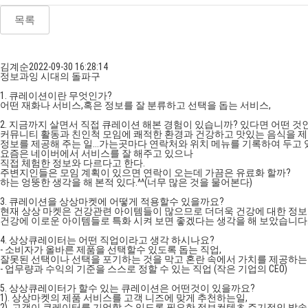
목록
김계순
2022-09-30 16:28:14
정보과잉 시대의 돌파구
1. 큐레이션이란 무엇인가?
어떤 재화나 서비스,혹은 정보를 잘 분류하고 선택을 돕는 서비스,
2. 지금까지 살면서 직접 큐레이션 해본 경험이 있습니까? 있다면 어떤 것
커뮤니티 활동과 친인척 모임에 쾌적한 환경과 건강하고 맛있는 음식을 
정보를 제공해 주는 일...가는곳마다 연락처와 위치 메뉴를 기록하여 두고 
요즘은 네이버에서 서비스를 잘 해주고 있으나
직접 체험한 정보와 다르다고 한다.
주변지인들은 모임 계획이 있으면 연락이 오는데 가끔은 유료화 할까?
하는 엉뚱한 생각을 해 본적 있다.^^(너무 많은 것을 물어본다)
3. 큐레이션을 상상마켓에 어떻게 적용할수 있을까요?
현재 상상 마켓은 건강관련 아이템들이 많으므로 더더욱 건강에 대한 정보
건강에 이로운 아이템들로 특화 시켜 보면 좋겠다는 생각을 해 보았습니다
4. 상상큐레이터는 어떤 직업이라고 생각 하시나요?
- 소비자가 올바른 제품을 선택할수 있도록 돕는 직업,
잘못된 선택이나 선택을 포기하는 것을 막고 혼란 속에서 가치를 제공하는
- 업무량과 수익의 기준을 스스로 정할 수 있는 직업 (작은 기업의 CEO)
5. 상상큐레이터가 할수 있는 큐레이션은 어떤것이 있을까요?
1). 상상마켓의 제품 서비스를 고객 니즈에 맞게 추천하는일,
2). 고객이 큐레이터를 기억할 수 있도록 필요한 정보컨텐츠 주기적인 발송