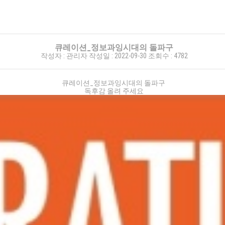
큐레이션_정보과잉시대의 돌파구
작성자 :
관리자
작성일 :
2022-09-30
조회수 :
4782
큐레이션_정보과잉시대의 돌파구
독후감 올려 주세요