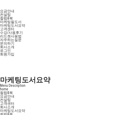
요금안내
컨설팅
컬럼&북
마케팅필도서
마케팅도서요약
고객센터
수강/사용후기
리드젠사용법
자주하는질문
문의하기
회사소개
로그인
회원가입
마케팅도서요약
Menu Description
home
컬럼&북
요금안내
컨설팅
고객센터
회사소개
마케팅도서요약
컬럼&북