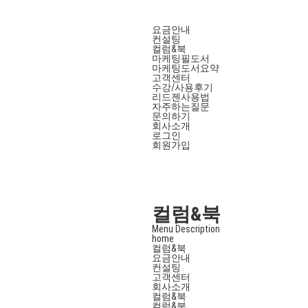
요금안내
컨설팅
컬럼&북
마케팅필도서
마케팅도서요약
고객센터
수강/사용후기
리드젠사용법
자주하는질문
문의하기
회사소개
로그인
회원가입
컬럼&북
Menu Description
home
컬럼&북
요금안내
컨설팅
고객센터
회사소개
컬럼&북
컬럼&북