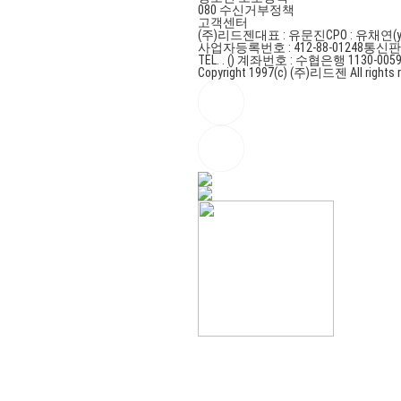
080 수신거부정책
고객센터
(주)리드젠
대표 : 유문진
CPO : 유채연(y
사업자등록번호 : 412-88-01248
통신판매
TEL. . ()
계좌번호 : 수협은행 1130-0059
Copyright 1997(c) (주)리드젠 All rights r