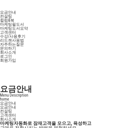
요금안내
컨설팅
컬럼&북
마케팅필도서
마케팅도서요약
고객센터
수강/사용후기
리드젠사용법
자주하는질문
문의하기
회사소개
로그인
회원가입
요금안내
Menu Description
home
요금안내
요금안내
컨설팅
고객센터
회사소개
마케팅자동화로 잠재고객을 모으고, 육성하고
구매로 전환시키는 방법을 체험하세요.