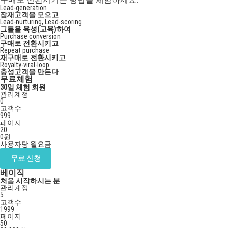
Lead-generation
잠재고객을 모으고
Lead-nurturing, Lead-scoring
그들을 육성(교육)하여
Purchase conversion
구매로 전환시키고
Repeat purchase
재구매로 전환시키고
Royalty-viral-loop
충성고객을 만든다
무료체험
30일 체험 회원
관리계정
0
고객수
999
페이지
20
0
원
사용자당 월요금
무료 신청
베이직
처음 시작하시는 분
관리계정
5
고객수
1999
페이지
50