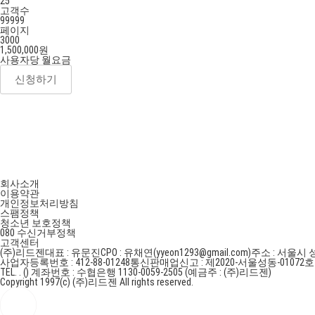
25
고객수
99999
페이지
3000
1,500,000
원
사용자당 월요금
신청하기
회사소개
이용약관
개인정보처리방침
스팸정책
청소년 보호정책
080 수신거부정책
고객센터
(주)리드젠
대표 : 유문진
CPO : 유채연(yyeon1293@gmail.com)
주소 : 서울시 
사업자등록번호 : 412-88-01248
통신판매업신고 : 제2020-서울성동-01072
TEL. . ()
계좌번호 : 수협은행 1130-0059-2505 (예금주 : (주)리드젠)
Copyright 1997(c) (주)리드젠 All rights reserved.