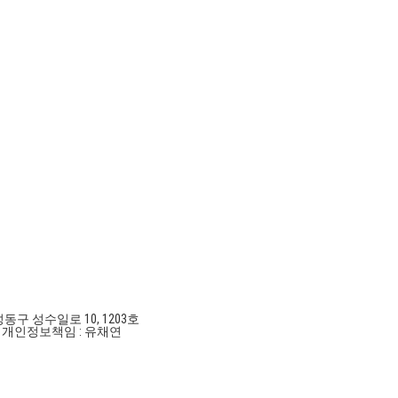
성동구 성수일로 10, 1203호
호
개인정보책임 : 유채연