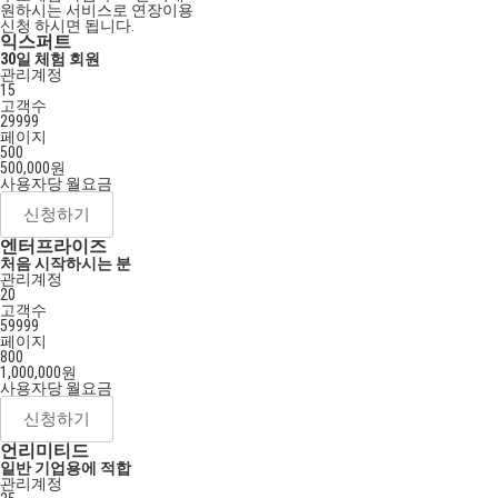
원하시는 서비스로
연장이용
신청
하시면 됩니다.
익스퍼트
30일 체험 회원
관리계정
15
고객수
29999
페이지
500
500,000
원
사용자당 월요금
신청하기
엔터프라이즈
처음 시작하시는 분
관리계정
20
고객수
59999
페이지
800
1,000,000
원
사용자당 월요금
신청하기
언리미티드
일반 기업용에 적합
관리계정