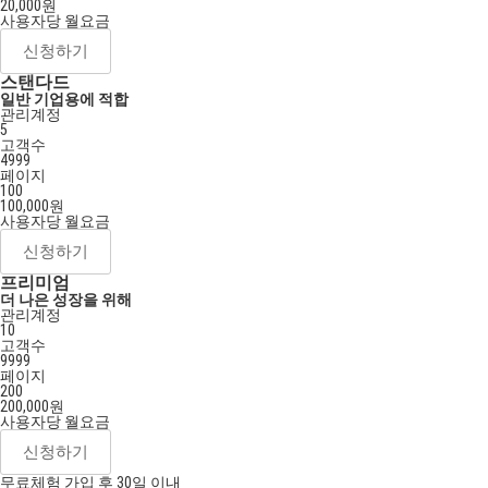
20,000
원
사용자당 월요금
신청하기
스탠다드
일반 기업용에 적합
관리계정
5
고객수
4999
페이지
100
100,000
원
사용자당 월요금
신청하기
프리미엄
더 나은 성장을 위해
관리계정
10
고객수
9999
페이지
200
200,000
원
사용자당 월요금
신청하기
무료체험 가입 후
30일 이내