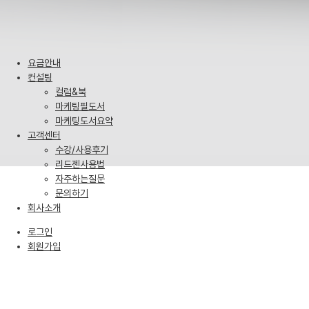
요금안내
컨설팅
컬럼&북
마케팅필도서
마케팅도서요약
고객센터
수강/사용후기
리드젠사용법
자주하는질문
문의하기
회사소개
로그인
회원가입