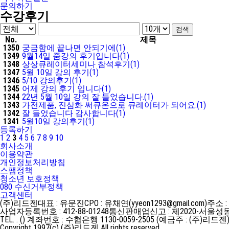
문의하기
수강후기
No.
제목
1350
궁금함에 끝나면 안되기에
(1)
1349
9월14일 줌강의 후기입니다
(1)
1348
상상큐레이터세미나 참석후기
(1)
1347
5월 10일 강의 후기
(1)
1346
5/10 강의후기
(1)
1345
어제 강의 후기 입니다
(1)
1344
22년 5월 10일 강의 잘 들었습니다.
(1)
1343
가전제품, 진삼화 써큐온으로 큐레이터가 되어요.
(1)
1342
잘 들었습니다 감사합니다
(1)
1341
5월10일 강의후기
(1)
등록하기
1
2
3
4
5
6
7
8
9
10
회사소개
이용약관
개인정보처리방침
스팸정책
청소년 보호정책
080 수신거부정책
고객센터
(주)리드젠
대표 : 유문진
CPO : 유채연(yyeon1293@gmail.com)
주소 :
사업자등록번호 : 412-88-01248
통신판매업신고 : 제2020-서울성동
TEL. . ()
계좌번호 : 수협은행 1130-0059-2505 (예금주 : (주)리드젠
Copyright 1997(c) (주)리드젠 All rights reserved.