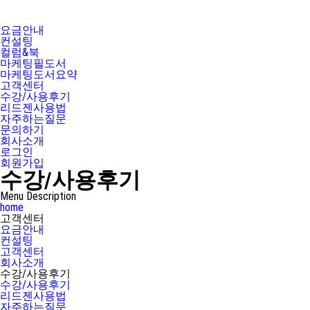
요금안내
컨설팅
컬럼&북
마케팅필도서
마케팅도서요약
고객센터
수강/사용후기
리드젠사용법
자주하는질문
문의하기
회사소개
로그인
회원가입
수강/사용후기
Menu Description
home
고객센터
요금안내
컨설팅
고객센터
회사소개
수강/사용후기
수강/사용후기
리드젠사용법
자주하는질문