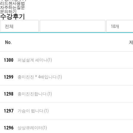
리드젠사용법
자주하는질문
문의하기
수강후기
No.
1300
퍼널설계 세미나
(1)
1299
흥미진진 * 4배입니다.
(1)
1298
흥미진진합니다.
(1)
1297
가슴이 뜁니다.
(1)
1296
상상큐레이터
(1)