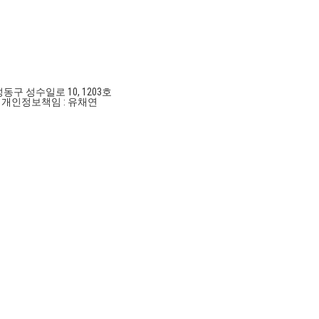
성동구 성수일로 10, 1203호
호
개인정보책임 : 유채연