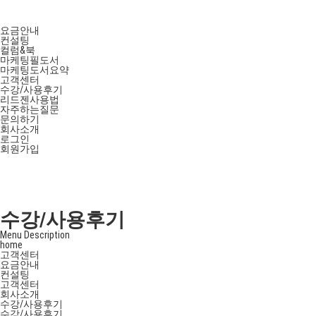
요금안내
컨설팅
컬럼&북
마케팅필도서
마케팅도서요약
고객센터
수강/사용후기
리드젠사용법
자주하는질문
문의하기
회사소개
로그인
회원가입
수강/사용후기
Menu Description
home
고객센터
요금안내
컨설팅
고객센터
회사소개
수강/사용후기
수강/사용후기