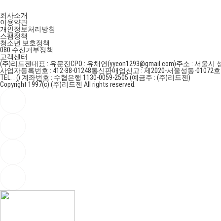
회사소개
이용약관
개인정보처리방침
스팸정책
청소년 보호정책
080 수신거부정책
고객센터
(주)리드젠
대표 : 유문진
CPO : 유채연(yyeon1293@gmail.com)
주소 : 서울시 
사업자등록번호 : 412-88-01248
통신판매업신고 : 제2020-서울성동-01072
TEL. . ()
계좌번호 : 수협은행 1130-0059-2505 (예금주 : (주)리드젠)
Copyright 1997(c) (주)리드젠 All rights reserved.