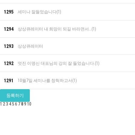
1295
세미나 잘들었습니다
(1)
1294
상상큐레이터 내 희망이 되길 바라면서...
(1)
1293
상상큐레이터
1292
멋진 이명신 대표님의 강의 잘 들었습니다.
(1)
1291
10월7일 세미나를 창헉하고서
(1)
등록하기
1
2
3
4
5
6
7
8
9
10